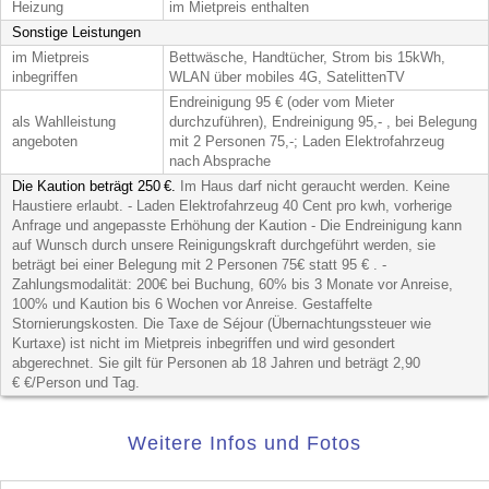
Heizung
im Mietpreis enthalten
Sonstige Leistungen
im Mietpreis
Bettwäsche, Handtücher, Strom bis 15kWh,
inbegriffen
WLAN über mobiles 4G, SatelittenTV
Endreinigung 95 € (oder vom Mieter
als Wahlleistung
durchzuführen), Endreinigung 95,- , bei Belegung
angeboten
mit 2 Personen 75,-; Laden Elektrofahrzeug
nach Absprache
Die Kaution beträgt 250 €.
Im Haus darf nicht geraucht werden. Keine
Haustiere erlaubt. - Laden Elektrofahrzeug 40 Cent pro kwh, vorherige
Anfrage und angepasste Erhöhung der Kaution - Die Endreinigung kann
auf Wunsch durch unsere Reinigungskraft durchgeführt werden, sie
beträgt bei einer Belegung mit 2 Personen 75€ statt 95 € . -
Zahlungsmodalität: 200€ bei Buchung, 60% bis 3 Monate vor Anreise,
100% und Kaution bis 6 Wochen vor Anreise. Gestaffelte
Stornierungskosten.
Die Taxe de Séjour (Übernachtungssteuer wie
Kurtaxe) ist nicht im Mietpreis inbegriffen und wird gesondert
abgerechnet. Sie gilt für Personen ab 18 Jahren und beträgt 2,90
€ €/Person und Tag.
Weitere Infos und Fotos