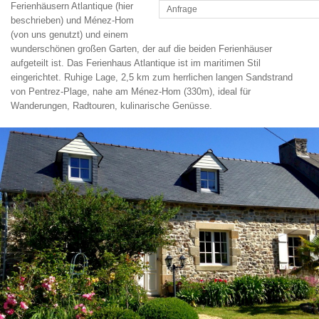
Ferienhäusern Atlantique (hier
Anfrage
beschrieben) und Ménez-Hom
(von uns genutzt) und einem
wunderschönen großen Garten, der auf die beiden Ferienhäuser
aufgeteilt ist. Das Ferienhaus Atlantique ist im maritimen Stil
eingerichtet. Ruhige Lage, 2,5 km zum herrlichen langen Sandstrand
von Pentrez-Plage, nahe am Ménez-Hom (330m), ideal für
Wanderungen, Radtouren, kulinarische Genüsse.