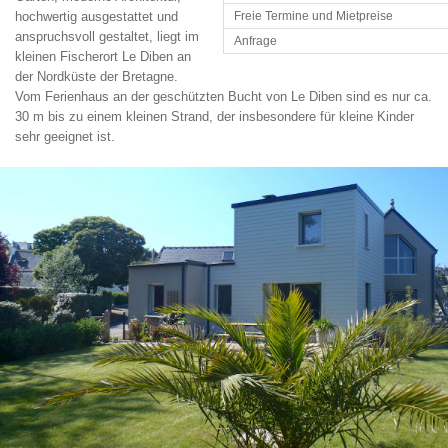
hochwertig ausgestattet und
Freie Termine und Mietpreise
anspruchsvoll gestaltet, liegt im
Anfrage
kleinen Fischerort Le Diben an
der Nordküste der Bretagne.
Vom Ferienhaus an der geschützten Bucht von Le Diben sind es nur ca.
30 m bis zu einem kleinen Strand, der insbesondere für kleine Kinder
sehr geeignet ist.