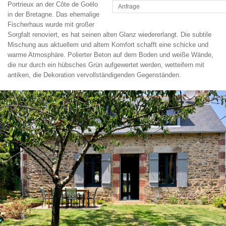
Portrieux an der Côte de Goëlo
Anfrage
in der Bretagne. Das ehemalige
Fischerhaus wurde mit großer
Sorgfalt renoviert, es hat seinen alten Glanz wiedererlangt. Die subtile
Mischung aus aktuellem und altem Komfort schafft eine schicke und
warme Atmosphäre. Polierter Beton auf dem Boden und weiße Wände,
die nur durch ein hübsches Grün aufgewertet werden, wetteifern mit
antiken, die Dekoration vervollständigenden Gegenständen.