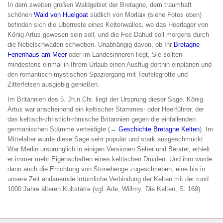
In dem zweiten großen Waldgebiet der Bretagne, dem traumhaft
schönen
Wald von Huelgoat
südlich von Morlaix (siehe Fotos oben)
befinden sich die Überreste eines Keltenwalles, wo das Heerlager von
König Artus gewesen sein soll, und die Fee Dahud soll morgens durch
die Nebelschwaden schweben. Unabhängig davon, ob Ihr
Bretagne-
Ferienhaus am Meer
oder im Landesinneren liegt, Sie sollten
mindestens einmal in Ihrem Urlaub einen Ausflug dorthin einplanen und
den romantisch-mystischen Spaziergang mit Teufelsgrotte und
Zitterfelsen ausgiebig genießen.
Im Britannien des 5. Jh.n.Chr. liegt der Ursprung dieser Sage. König
Artus war anscheinend ein keltischer Stammes- oder Heerführer, der
das keltisch-christlich-römische Britannien gegen die einfallenden
germanischen Stämme verteidigte (→
Geschichte Bretagne Kelten
). Im
Mittelalter wurde diese Sage sehr populär und stark ausgeschmückt.
War Merlin ursprünglich in einigen Versionen Seher und Berater, erhielt
er immer mehr Eigenschaften eines keltischen Druiden. Und ihm wurde
dann auch die Errichtung von Stonehenge zugeschrieben, eine bis in
unsere Zeit andauernde irrtümliche Verbindung der Kelten mit der rund
1000 Jahre älteren Kultstätte (vgl. Ade, Willmy: Die Kelten, S. 169).