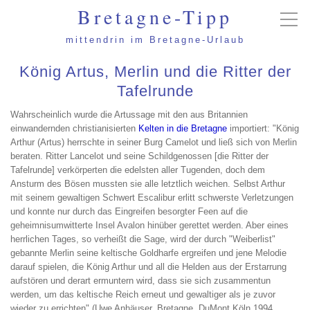
Bretagne-Tipp
mittendrin im Bretagne-Urlaub
König Artus, Merlin und die Ritter der
Tafelrunde
Wahrscheinlich wurde die Artussage mit den aus Britannien
einwandernden christianisierten
Kelten in die Bretagne
importiert: "König
Arthur (Artus) herrschte in seiner Burg Camelot und ließ sich von Merlin
beraten. Ritter Lancelot und seine Schildgenossen [die Ritter der
Tafelrunde] verkörperten die edelsten aller Tugenden, doch dem
Ansturm des Bösen mussten sie alle letztlich weichen. Selbst Arthur
mit seinem gewaltigen Schwert Escalibur erlitt schwerste Verletzungen
und konnte nur durch das Eingreifen besorgter Feen auf die
geheimnisumwitterte Insel Avalon hinüber gerettet werden. Aber eines
herrlichen Tages, so verheißt die Sage, wird der durch "Weiberlist"
gebannte Merlin seine keltische Goldharfe ergreifen und jene Melodie
darauf spielen, die König Arthur und all die Helden aus der Erstarrung
aufstören und derart ermuntern wird, dass sie sich zusammentun
werden, um das keltische Reich erneut und gewaltiger als je zuvor
wieder zu errichten" (Uwe Anhäuser, Bretagne, DuMont Köln 1994,