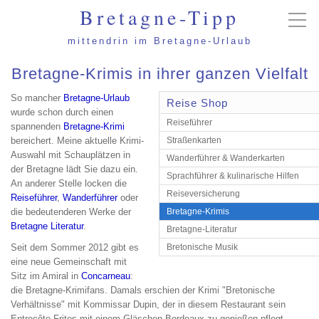
Bretagne-Tipp
mittendrin im Bretagne-Urlaub
Bretagne-Krimis in ihrer ganzen Vielfalt
So mancher
Bretagne-Urlaub
Reise Shop
wurde schon durch einen
Reiseführer
spannenden
Bretagne-Krimi
bereichert. Meine aktuelle Krimi-
Straßenkarten
Auswahl mit Schauplätzen in
Wanderführer & Wanderkarten
der Bretagne lädt Sie dazu ein.
Sprachführer & kulinarische Hilfen
An anderer Stelle locken die
Reiseversicherung
Reiseführer
,
Wanderführer
oder
die bedeutenderen Werke der
Bretagne-Krimis
Bretagne Literatur
.
Bretagne-Literatur
Seit dem Sommer 2012 gibt es
Bretonische Musik
eine neue Gemeinschaft mit
Sitz im Amiral in
Concarneau
:
die Bretagne-Krimifans. Damals erschien der Krimi "Bretonische
Verhältnisse" mit Kommissar Dupin, der in diesem Restaurant sein
Entrecôte-Frites mit einem Gläschen Bordeaux zu genießen pflegt.