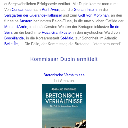
außergewöhnlichen Erfolgsserie verfilmt. Mit Dupin kommt man rum:
Von
Concarneau
nach
Pont-Aven
, auf die
Glenan-Inseln
, in die
Salzgärten der Guérande-Halbinsel
und zum
Golf von Morbihan
, an den
für seine
Austern
berühmten Belon-Fluss, in die unwirklichen Gefilde der
Monts d'Arrée
, in den äußersten Westen der Bretagne inklusive
Île de
Sein
, an die berühmte
Rosa Granitküste
, in den mystischen Wald von
Brocéliande
, in die Korsarenstadt
St-Malo
, zur Schönheit im Atlantik
Belle-Île
, ... Die Fälle, der Kommissar, die Bretagne - "atemberaubend".
Kommissar Dupin ermittelt
Bretonische Verhältnisse
bei Amazon