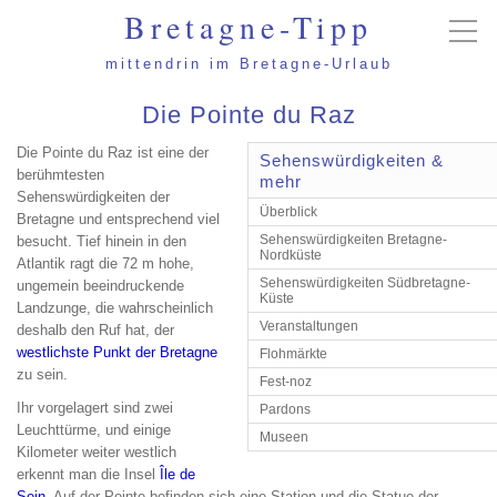
Bretagne-Tipp
mittendrin im Bretagne-Urlaub
Die Pointe du Raz
Die Pointe du Raz ist eine der
Sehenswürdigkeiten &
berühmtesten
mehr
Sehenswürdigkeiten der
Überblick
Bretagne und entsprechend viel
Sehenswürdigkeiten Bretagne-
besucht. Tief hinein in den
Nordküste
Atlantik ragt die 72 m hohe,
Sehenswürdigkeiten Südbretagne-
ungemein beeindruckende
Küste
Landzunge, die wahrscheinlich
Veranstaltungen
deshalb den Ruf hat, der
westlichste Punkt der Bretagne
Flohmärkte
zu sein.
Fest-noz
Ihr vorgelagert sind zwei
Pardons
Leuchttürme, und einige
Museen
Kilometer weiter westlich
erkennt man die Insel
Île de
Sein
. Auf der Pointe befinden sich eine Station und die Statue der