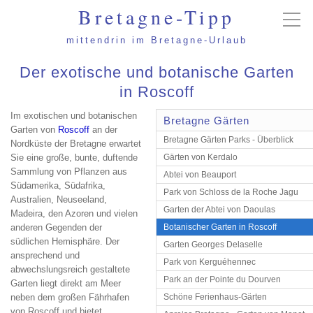
Bretagne-Tipp
mittendrin im Bretagne-Urlaub
Der exotische und botanische Garten
in Roscoff
Im exotischen und botanischen
Bretagne Gärten
Garten von
Roscoff
an der
Bretagne Gärten Parks - Überblick
Nordküste der Bretagne erwartet
Sie eine große, bunte, duftende
Gärten von Kerdalo
Sammlung von Pflanzen aus
Abtei von Beauport
Südamerika, Südafrika,
Park von Schloss de la Roche Jagu
Australien, Neuseeland,
Garten der Abtei von Daoulas
Madeira, den Azoren und vielen
anderen Gegenden der
Botanischer Garten in Roscoff
südlichen Hemisphäre. Der
Garten Georges Delaselle
ansprechend und
Park von Kerguéhennec
abwechslungsreich gestaltete
Park an der Pointe du Dourven
Garten liegt direkt am Meer
neben dem großen Fährhafen
Schöne Ferienhaus-Gärten
von Roscoff und bietet